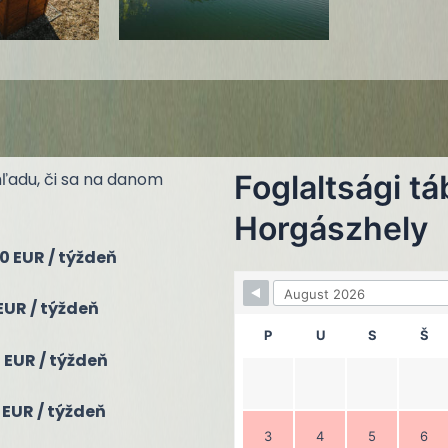
ľadu, či sa na danom
Foglaltsági táb
Horgászhely
0 EUR / týždeň
EUR / týždeň
P
U
S
Š
 EUR / týždeň
 EUR / týždeň
3
4
5
6