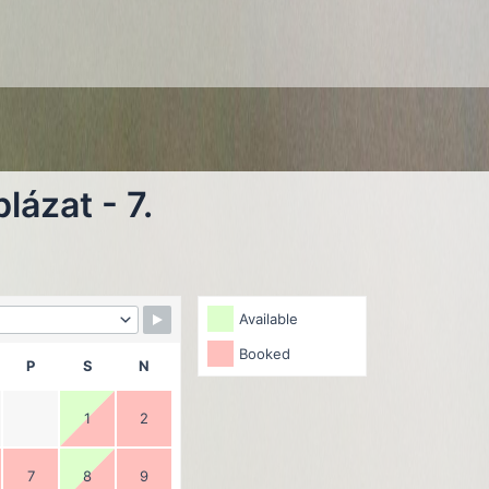
lázat - 7.
Available
Booked
P
S
N
1
2
7
8
9