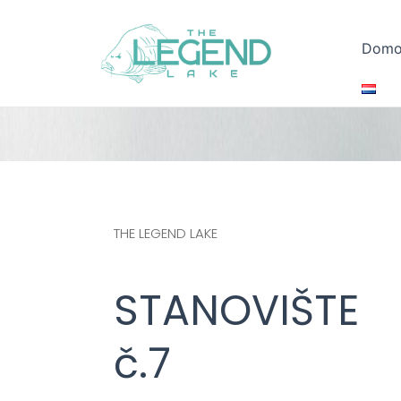
Preskočiť
na
Domo
obsah
THE LEGEND LAKE
STANOVIŠTE
č.7