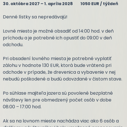
30. októbra 2027 – 1. apríla 2028 1050 EUR / týždeň
Denné lístky sa nepredávajú!
Lovné miesto je možné obsadiť od 14:00 hod. v deň
príchodu a je potrebné ich opustiť do 09:00 v deň
odchodu.
Pri obsadení lovného miesta je potrebné vyplatiť
zálohu v hodnote 130 EUR, ktorá bude vrátená pri
odchode v prípade, že drevenica a vybavenie v nej
nebudú poškodené a budú odovzdané v čistom stave.
Po súhlase majiteľa jazera sú povolené bezplatné
návštevy len pre obmedzený počet osôb v dobe
08:00 – 17:00 hod.
Ak sa na lovnom mieste nachádza viac ako 6 osôb a