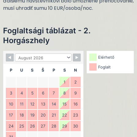
ďalšiemu návštevníkovi bolo umožnené prenocovanie,
musí uhradiť sumu 10 EUR/osoba/noc.
Foglaltsági táblázat - 2.
Horgászhely
Elérhető
Foglalt
P
U
S
Š
P
S
N
1
2
3
4
5
6
7
8
9
10
11
12
13
14
15
16
17
18
19
20
21
22
23
24
25
26
27
28
29
30
31