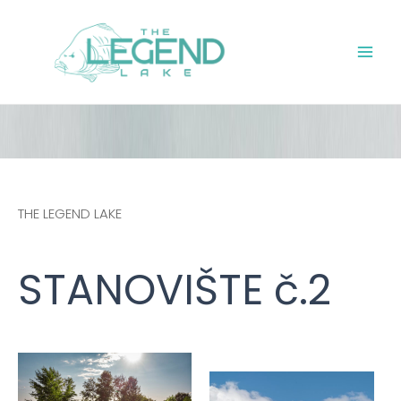
Preskočiť
Main
na
Men
obsah
THE LEGEND LAKE
STANOVIŠTE č.2