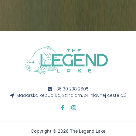
+36 30 238 2605
Maďarská Republika, Szihalom, pri hlavnej ceste č.3
F
I
a
n
c
s
e
t
b
a
Copyright © 2026 The Legend Lake
o
g