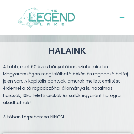
Skip
Main
to
Men
content
HALAINK
A több, mint 60 éves bányatóban szinte minden
Magyarországon megtalálható békés és ragadozó halfaj
jelen van. A kapitális pontyok, amurok mellett említést
érdemel a tó ragadozóhal állománya is, hatalmas
harcsák, 10kg feletti csukák és süllők egyaránt horogra
akadhatnak!
A tóban törpeharcsa NINCS!